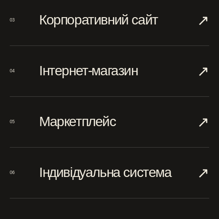
↗︎
Корпоративний сайт
03
↗︎
Інтернет-магазин
04
↗︎
Маркетплейс
05
↗︎
Індивідуальна система
06