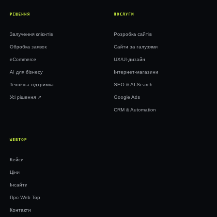
РІШЕННЯ
ПОСЛУГИ
Залучення клієнтів
Розробка сайтів
Обробка заявок
Сайти за галузями
eCommerce
UX/UI-дизайн
AI для бізнесу
Інтернет-магазини
Технічна підтримка
SEO & AI Search
Усі рішення ↗︎
Google Ads
CRM & Automation
WEBTOP
Кейси
Ціни
Інсайти
Про Web Top
Контакти