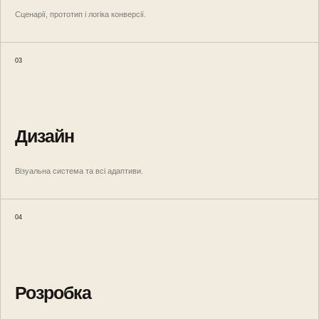
Сценарії, прототип і логіка конверсії.
03
Дизайн
Візуальна система та всі адаптиви.
04
Розробка