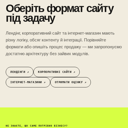
Оберіть формат сайту
під задачу
Лендінг, корпоративний сайт та інтернет-магазин мають
різну логіку, обсяг контенту й інтеграції. Порівняйте
формати або опишіть процес продажу — ми запропонуємо
достатню архітектуру без зайвих модулів.
ЛЕНДІНГИ ↗︎
КОРПОРАТИВНІ САЙТИ ↗︎
ІНТЕРНЕТ-МАГАЗИНИ ↗︎
ОТРИМАТИ ОЦІНКУ ↗︎
НЕ ЗНАЄТЕ, ЩО САМЕ ПОТРІБНО БІЗНЕСУ?