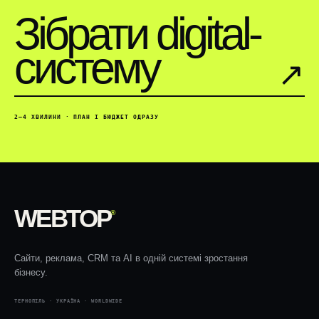
Зібрати digital-
систему
↗︎
2–4 ХВИЛИНИ · ПЛАН І БЮДЖЕТ ОДРАЗУ
WEBTOP
®
Сайти, реклама, CRM та AI в одній системі зростання
бізнесу.
ТЕРНОПІЛЬ · УКРАЇНА · WORLDWIDE