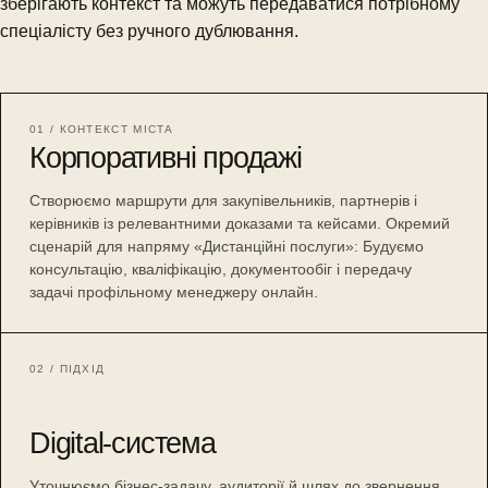
зберігають контекст та можуть передаватися потрібному
спеціалісту без ручного дублювання.
01 / КОНТЕКСТ МІСТА
Корпоративні продажі
Створюємо маршрути для закупівельників, партнерів і
керівників із релевантними доказами та кейсами. Окремий
сценарій для напряму «Дистанційні послуги»: Будуємо
консультацію, кваліфікацію, документообіг і передачу
задачі профільному менеджеру онлайн.
02 / ПІДХІД
Digital-система
Уточнюємо бізнес-задачу, аудиторії й шлях до звернення,