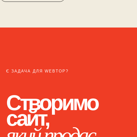
Є ЗАДАЧА ДЛЯ WEBTOP?
Створимо
сайт,
який продає.