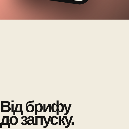
Від брифу
до запуску.