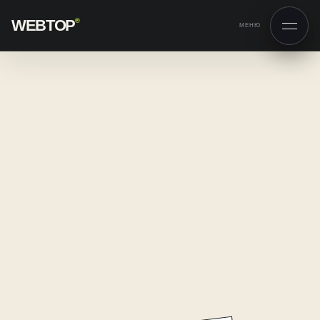
WEBTOP
®
МЕНЮ