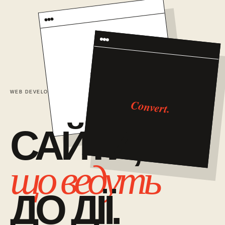
TRUST
WEB DEVELOPMENT / 01
САЙТИ ЯК СИСТЕМА ПРОДАЖІВ
Convert.
САЙТИ,
що ведуть
ДО ДІЇ.