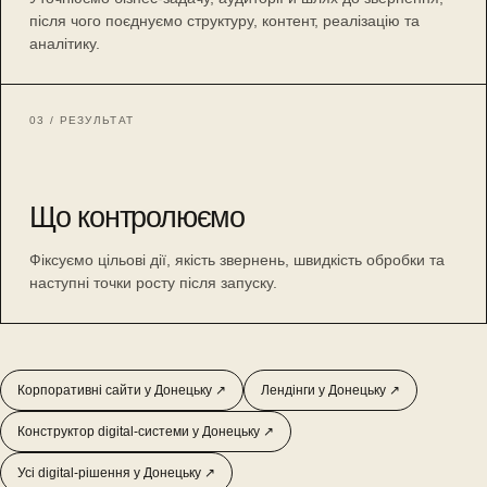
після чого поєднуємо структуру, контент, реалізацію та
аналітику.
03 / РЕЗУЛЬТАТ
Що контролюємо
Фіксуємо цільові дії, якість звернень, швидкість обробки та
наступні точки росту після запуску.
Корпоративні сайти у Донецьку ↗
Лендінги у Донецьку ↗
Конструктор digital-системи у Донецьку ↗
Усі digital-рішення у Донецьку ↗