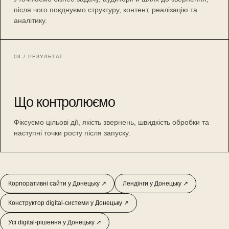
після чого поєднуємо структуру, контент, реалізацію та
аналітику.
03 / РЕЗУЛЬТАТ
Що контролюємо
Фіксуємо цільові дії, якість звернень, швидкість обробки та
наступні точки росту після запуску.
Корпоративні сайти у Донецьку ↗
Лендінги у Донецьку ↗
Конструктор digital-системи у Донецьку ↗
Усі digital-рішення у Донецьку ↗