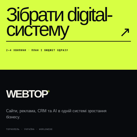
Зібрати digital-
систему
↗︎
2–4 ХВИЛИНИ · ПЛАН І БЮДЖЕТ ОДРАЗУ
WEBTOP
®
Сайти, реклама, CRM та AI в одній системі зростання
бізнесу.
ТЕРНОПІЛЬ · УКРАЇНА · WORLDWIDE