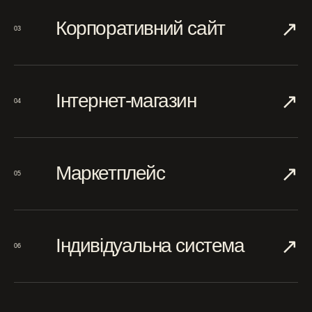
↗︎
Корпоративний сайт
03
↗︎
Інтернет-магазин
04
↗︎
Маркетплейс
05
↗︎
Індивідуальна система
06