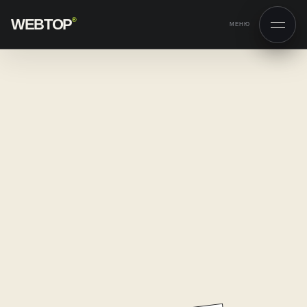
WEBTOP
®
МЕНЮ