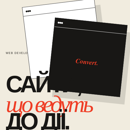
TRUST
WEB DEVELOPMENT / 01
САЙТИ ЯК СИСТЕМА ПРОДАЖІВ
Convert.
САЙТИ,
що ведуть
ДО ДІЇ.