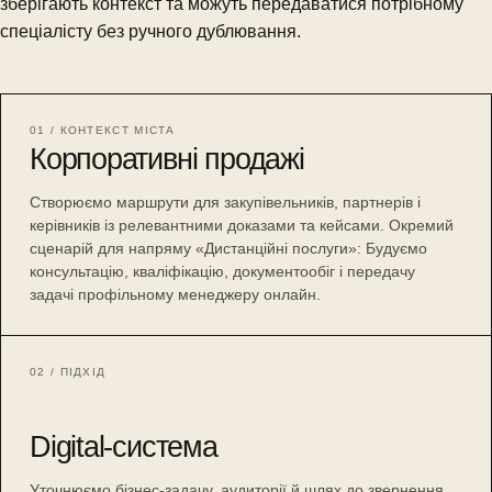
зберігають контекст та можуть передаватися потрібному
спеціалісту без ручного дублювання.
01 / КОНТЕКСТ МІСТА
Корпоративні продажі
Створюємо маршрути для закупівельників, партнерів і
керівників із релевантними доказами та кейсами. Окремий
сценарій для напряму «Дистанційні послуги»: Будуємо
консультацію, кваліфікацію, документообіг і передачу
задачі профільному менеджеру онлайн.
02 / ПІДХІД
Digital-система
Уточнюємо бізнес-задачу, аудиторії й шлях до звернення,