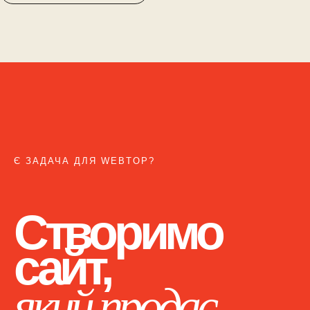
Є ЗАДАЧА ДЛЯ WEBTOP?
Створимо
сайт,
який продає.