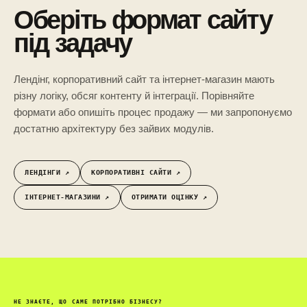
Оберіть формат сайту
під задачу
Лендінг, корпоративний сайт та інтернет-магазин мають
різну логіку, обсяг контенту й інтеграції. Порівняйте
формати або опишіть процес продажу — ми запропонуємо
достатню архітектуру без зайвих модулів.
ЛЕНДІНГИ ↗︎
КОРПОРАТИВНІ САЙТИ ↗︎
ІНТЕРНЕТ-МАГАЗИНИ ↗︎
ОТРИМАТИ ОЦІНКУ ↗︎
НЕ ЗНАЄТЕ, ЩО САМЕ ПОТРІБНО БІЗНЕСУ?