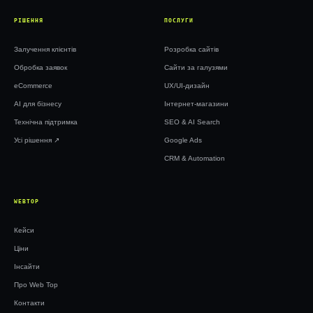
РІШЕННЯ
ПОСЛУГИ
Залучення клієнтів
Розробка сайтів
Обробка заявок
Сайти за галузями
eCommerce
UX/UI-дизайн
AI для бізнесу
Інтернет-магазини
Технічна підтримка
SEO & AI Search
Усі рішення ↗︎
Google Ads
CRM & Automation
WEBTOP
Кейси
Ціни
Інсайти
Про Web Top
Контакти