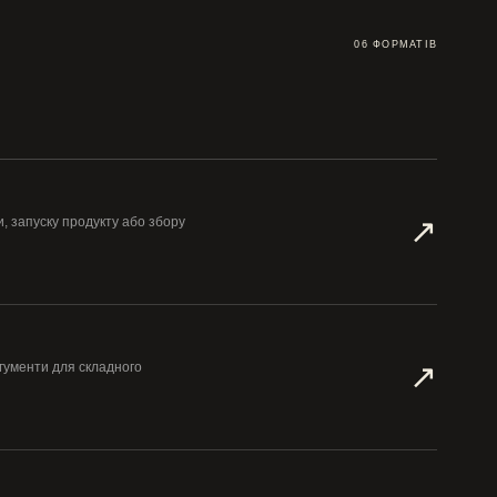
06 ФОРМАТІВ
↗︎
, запуску продукту або збору
↗︎
ргументи для складного