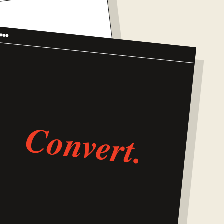
RUST
Convert.