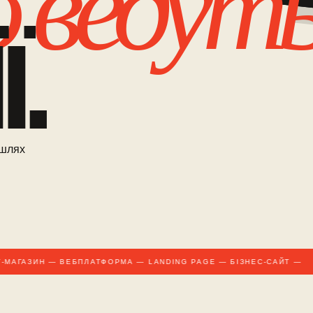
 ведут
.
 шлях
МАГАЗИН — ВЕБПЛАТФОРМА — LANDING PAGE — БІЗНЕС-САЙТ —