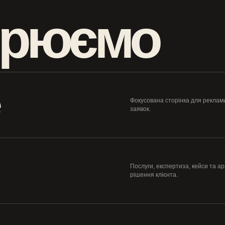
орюємо
e
Фокусована сторінка для реклами
заявок.
Послуги, експертиза, кейси та а
рішення клієнта.