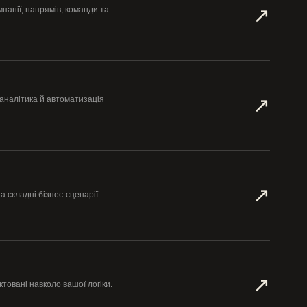
↗︎
панії, напрямів, команди та
↗︎
 аналітика й автоматизація
↗︎
та складні бізнес-сценарії.
↗︎
товані навколо вашої логіки.