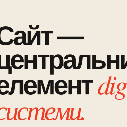
Сайт —
центральн
dig
елемент
системи.