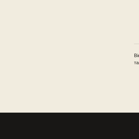
Ві
та