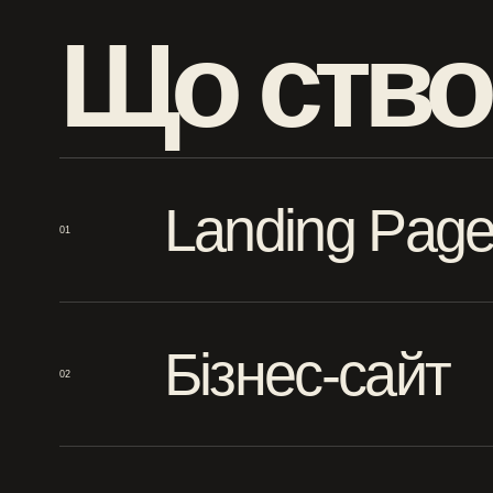
Що ств
Landing Pag
01
Бізнес-сайт
02