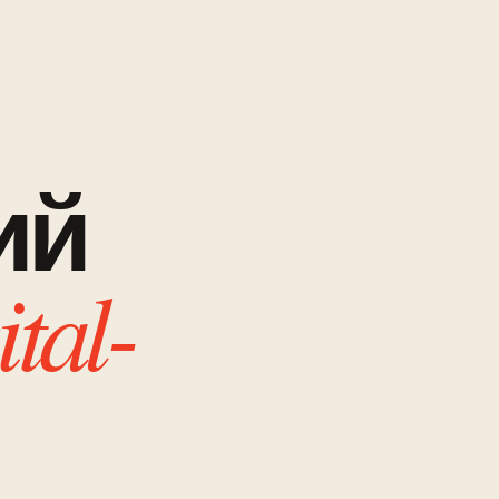
ий
ital-