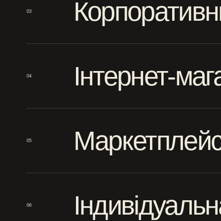
Корпоративн
03
Інтернет-маг
04
Маркетплей
05
Індивідуальн
06