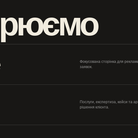
орюємо
e
Фокусована сторінка для реклами
заявок.
Послуги, експертиза, кейси та а
рішення клієнта.