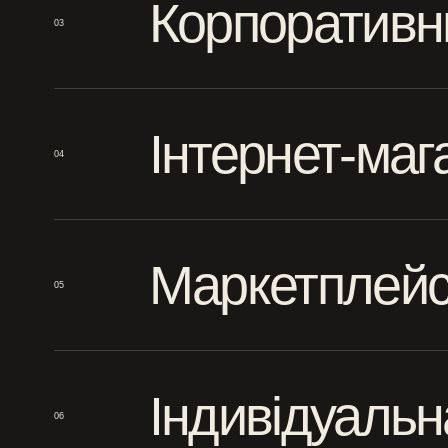
Корпоративн
03
Інтернет-маг
04
Маркетплей
05
Індивідуальн
06