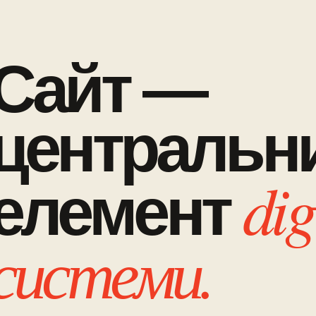
Сайт —
центральн
dig
елемент
системи.