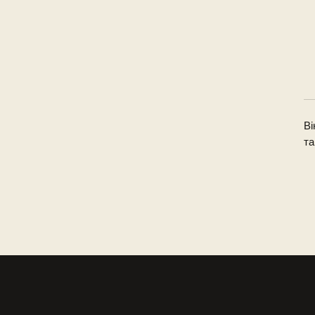
Ві
та