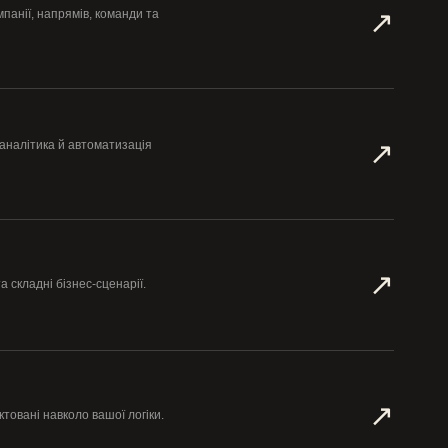
↗︎
панії, напрямів, команди та
↗︎
 аналітика й автоматизація
↗︎
та складні бізнес-сценарії.
↗︎
товані навколо вашої логіки.