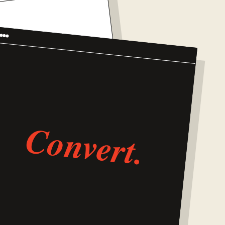
RUST
Convert.