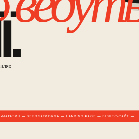
 ведут
.
 шлях
МАГАЗИН — ВЕБПЛАТФОРМА — LANDING PAGE — БІЗНЕС-САЙТ —