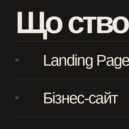
Що ств
Landing Pag
01
Бізнес-сайт
02