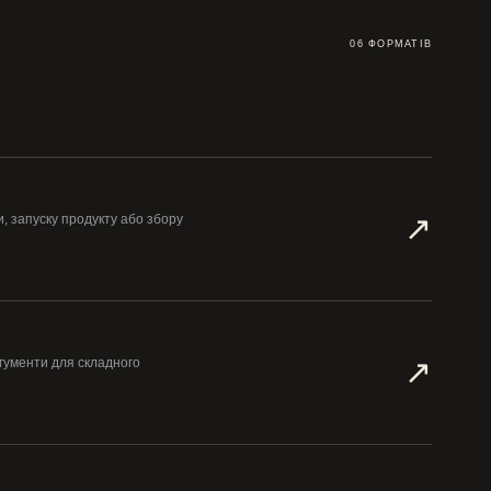
06 ФОРМАТІВ
↗︎
, запуску продукту або збору
↗︎
ргументи для складного