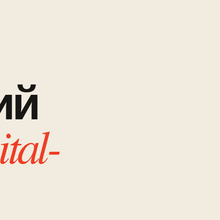
ий
ital-