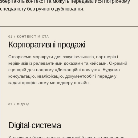
зберігають контекст та можуть передаватися потрібному
спеціалісту без ручного дублювання.
01 / КОНТЕКСТ МІСТА
Корпоративні продажі
Створюємо маршрути для закупівельників, партнерів і
керівників із релевантними доказами та кейсами. Окремий
сценарій для напряму «Дистанційні послуги»: Будуємо
консультацію, кваліфікацію, документообіг і передачу
задачі профільному менеджеру онлайн.
02 / ПІДХІД
Digital-система
Уточнюємо бізнес-задачу, аудиторії й шлях до звернення,