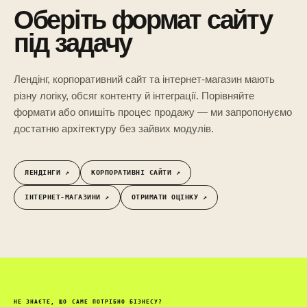
Оберіть формат сайту
під задачу
Лендінг, корпоративний сайт та інтернет-магазин мають
різну логіку, обсяг контенту й інтеграції. Порівняйте
формати або опишіть процес продажу — ми запропонуємо
достатню архітектуру без зайвих модулів.
ЛЕНДІНГИ ↗︎
КОРПОРАТИВНІ САЙТИ ↗︎
ІНТЕРНЕТ-МАГАЗИНИ ↗︎
ОТРИМАТИ ОЦІНКУ ↗︎
НЕ ЗНАЄТЕ, ЩО САМЕ ПОТРІБНО БІЗНЕСУ?