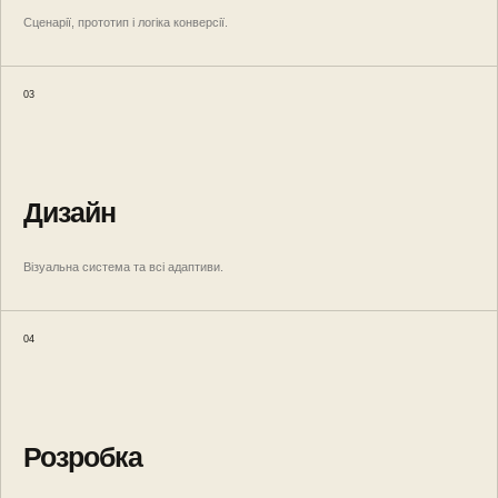
Сценарії, прототип і логіка конверсії.
03
Дизайн
Візуальна система та всі адаптиви.
04
Розробка