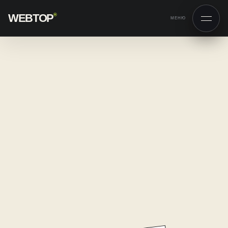
WEBTOP
®
МЕНЮ