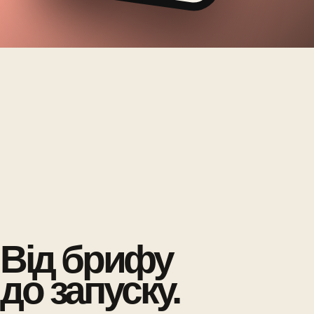
Від брифу
до запуску.