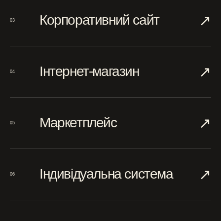
↗︎
Корпоративний сайт
03
↗︎
Інтернет-магазин
04
↗︎
Маркетплейс
05
↗︎
Індивідуальна система
06