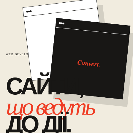
TRUST
WEB DEVELOPMENT / 01
САЙТИ ЯК СИСТЕМА ПРОДАЖІВ
Convert.
САЙТИ,
що ведуть
ДО ДІЇ.