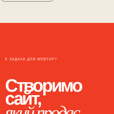
Є ЗАДАЧА ДЛЯ WEBTOP?
Створимо
сайт,
який продає.