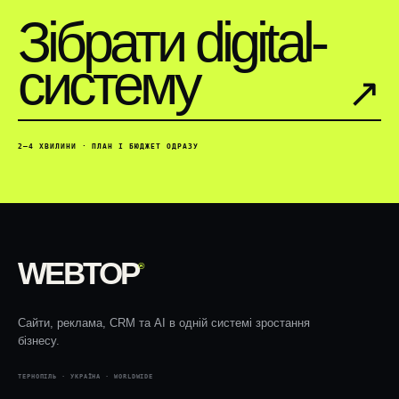
Зібрати digital-
систему
↗︎
2–4 ХВИЛИНИ · ПЛАН І БЮДЖЕТ ОДРАЗУ
WEBTOP
®
Сайти, реклама, CRM та AI в одній системі зростання
бізнесу.
ТЕРНОПІЛЬ · УКРАЇНА · WORLDWIDE