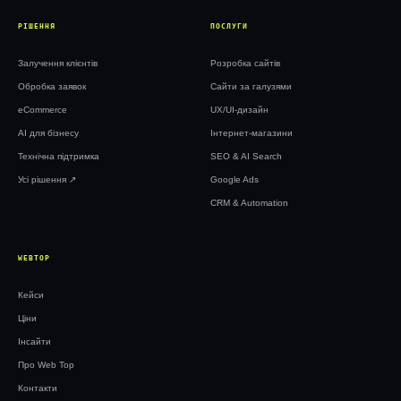
РІШЕННЯ
ПОСЛУГИ
Залучення клієнтів
Розробка сайтів
Обробка заявок
Сайти за галузями
eCommerce
UX/UI-дизайн
AI для бізнесу
Інтернет-магазини
Технічна підтримка
SEO & AI Search
Усі рішення ↗︎
Google Ads
CRM & Automation
WEBTOP
Кейси
Ціни
Інсайти
Про Web Top
Контакти