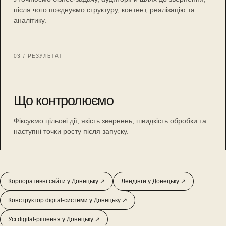
після чого поєднуємо структуру, контент, реалізацію та
аналітику.
03 / РЕЗУЛЬТАТ
Що контролюємо
Фіксуємо цільові дії, якість звернень, швидкість обробки та
наступні точки росту після запуску.
Корпоративні сайти у Донецьку ↗
Лендінги у Донецьку ↗
Конструктор digital-системи у Донецьку ↗
Усі digital-рішення у Донецьку ↗