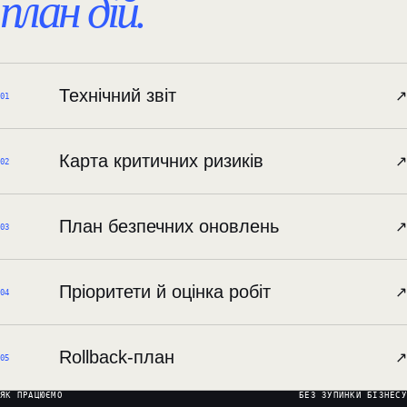
план дій.
Технічний звіт
↗︎
01
Карта критичних ризиків
↗︎
02
План безпечних оновлень
↗︎
03
Пріоритети й оцінка робіт
↗︎
04
Rollback-план
↗︎
05
ЯК ПРАЦЮЄМО
БЕЗ ЗУПИНКИ БІЗНЕСУ