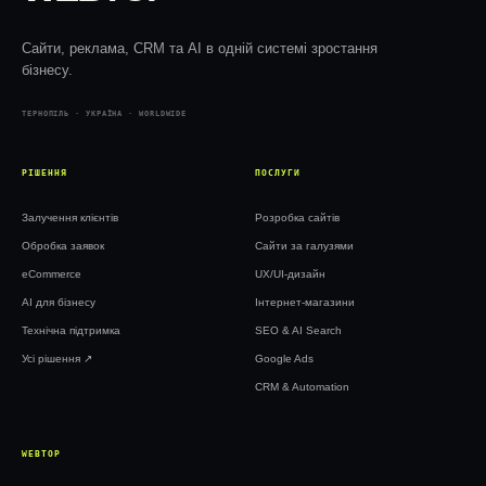
Сайти, реклама, CRM та AI в одній системі зростання
бізнесу.
ТЕРНОПІЛЬ · УКРАЇНА · WORLDWIDE
РІШЕННЯ
ПОСЛУГИ
Залучення клієнтів
Розробка сайтів
Обробка заявок
Сайти за галузями
eCommerce
UX/UI-дизайн
AI для бізнесу
Інтернет-магазини
Технічна підтримка
SEO & AI Search
Усі рішення ↗︎
Google Ads
CRM & Automation
WEBTOP