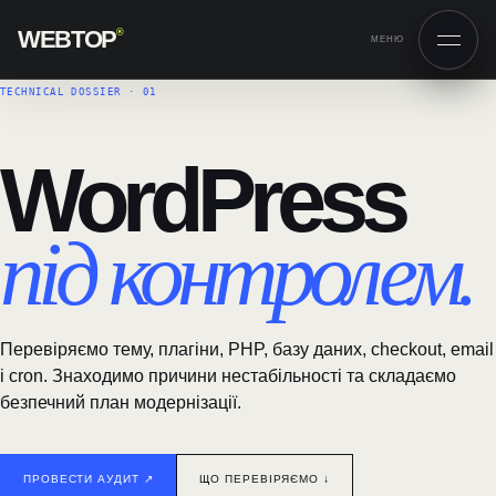
WEBTOP
®
МЕНЮ
TECHNICAL DOSSIER · 01
WordPress
під контролем.
Перевіряємо тему, плагіни, PHP, базу даних, checkout, email
і cron. Знаходимо причини нестабільності та складаємо
безпечний план модернізації.
ПРОВЕСТИ АУДИТ ↗︎
ЩО ПЕРЕВІРЯЄМО ↓