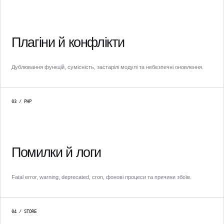
Плагіни й конфлікти
Дублювання функцій, сумісність, застарілі модулі та небезпечні оновлення.
03 / PHP
Помилки й логи
Fatal error, warning, deprecated, cron, фонові процеси та причини збоїв.
04 / STORE