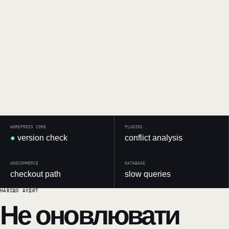
WORDPRESS CORE
PLUGINS
●
version check
conflict analysis
WOOCOMMERCE
DATABASE
checkout path
slow queries
НАВІЩО АУДИТ
Не оновлювати