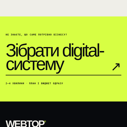
НЕ ЗНАЄТЕ, ЩО САМЕ ПОТРІБНО БІЗНЕСУ?
Зібрати digital-
систему
↗︎
2–4 ХВИЛИНИ · ПЛАН І БЮДЖЕТ ОДРАЗУ
WEBTOP
®