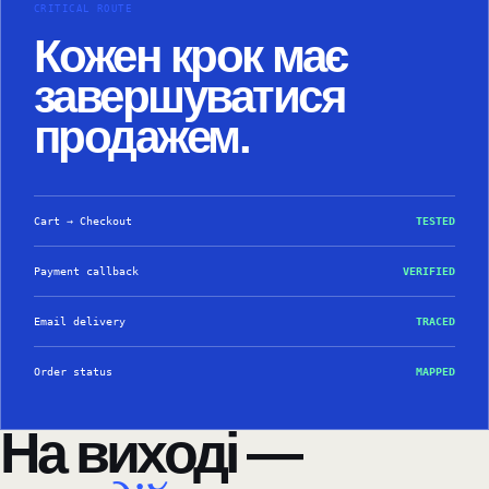
CRITICAL ROUTE
Кожен крок має
завершуватися
продажем.
Cart → Checkout
TESTED
Payment callback
VERIFIED
Email delivery
TRACED
Order status
MAPPED
На виході —