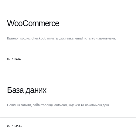
WooCommerce
Каталог, кошик, checkout, оплата, доставка, email і статуси замовлень.
05 / DATA
База даних
Повільні запити, зайві таблиці, autoload, індекси та накопичені дані.
06 / SPEED