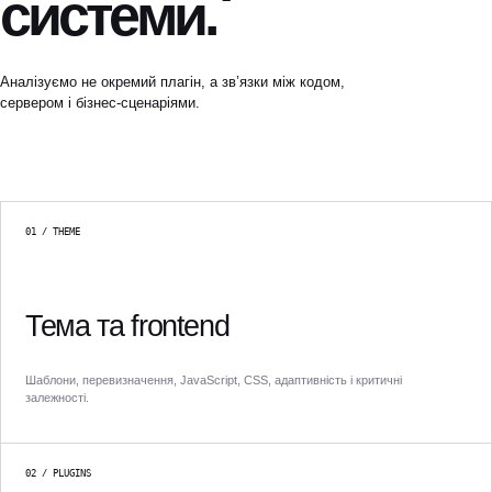
системи.
Аналізуємо не окремий плагін, а зв’язки між кодом,
сервером і бізнес-сценаріями.
01 / THEME
Тема та frontend
Шаблони, перевизначення, JavaScript, CSS, адаптивність і критичні
залежності.
02 / PLUGINS