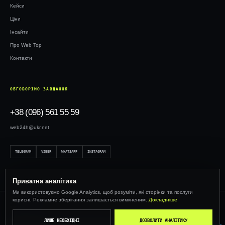
Кейси
Ціни
Інсайти
Про Web Top
Контакти
ОБГОВОРІМО ЗАВДАННЯ
+38 (096) 561 55 59
web24h@ukr.net
TELEGRAM
VIBER
WHATSAPP
INSTAGRAM
Приватна аналітика
Ми використовуємо Google Analytics, щоб розуміти, які сторінки та послуги
корисні. Рекламне зберігання залишається вимкненим.
Докладніше
© 2026 WEBTOP · ОНОВЛЕНО 13.07.2026 ·
ПОЛІТИКА КОНФІДЕНЦІЙНОСТІ
КОМАНДА WEBTOP
ЛИШЕ НЕОБХІДНІ
ДОЗВОЛИТИ АНАЛІТИКУ
UA
--:--