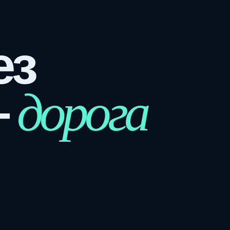
ез
дорога
—