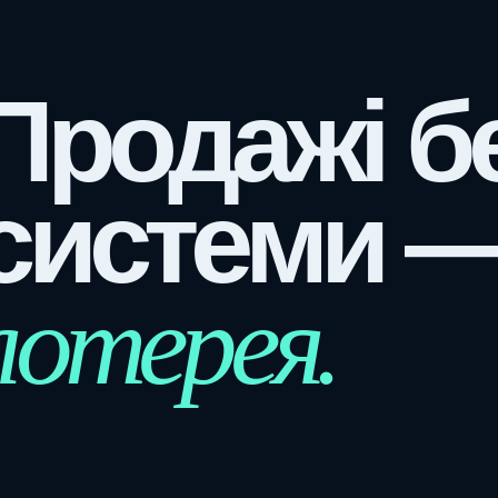
Продажі б
системи 
лотерея.