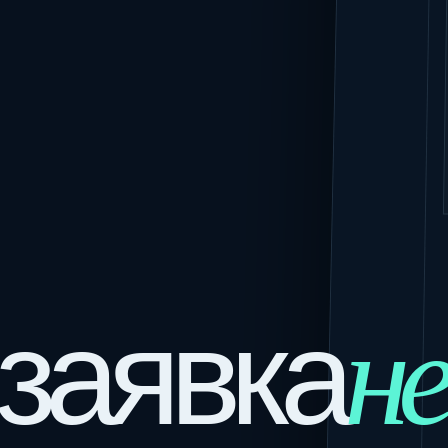
не
заявка