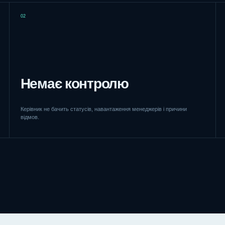
02
Немає контролю
Керівник не бачить статусів, навантаження менеджерів і причини
відмов.