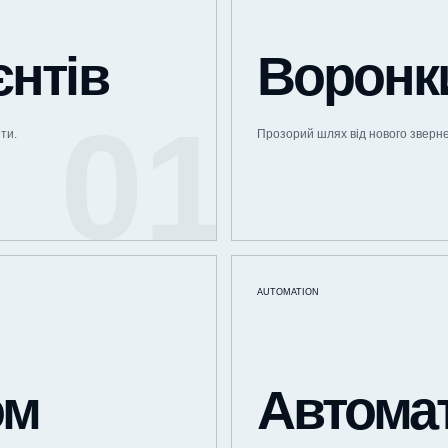
єнтів
Воронк
ти.
Прозорий шлях від нового зверн
AUTOMATION
ом
Автомат