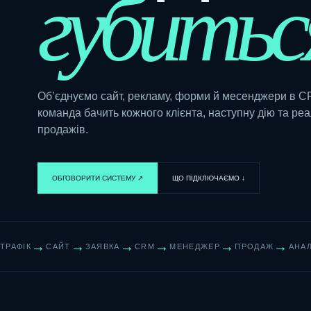
губитьс
Об’єднуємо сайт, рекламу, форми й месенджери в C
команда бачить кожного клієнта, наступну дію та ре
продажів.
ОБГОВОРИТИ СИСТЕМУ ↗︎
ЩО ПІДКЛЮЧАЄМО ↓
→
→
→
→
→
→
ТРАФІК
САЙТ
ЗАЯВКА
CRM
МЕНЕДЖЕР
ПРОДАЖ
АНАЛ