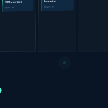
Automation
CRM integration
Telegram · 1h
Organic · 8m