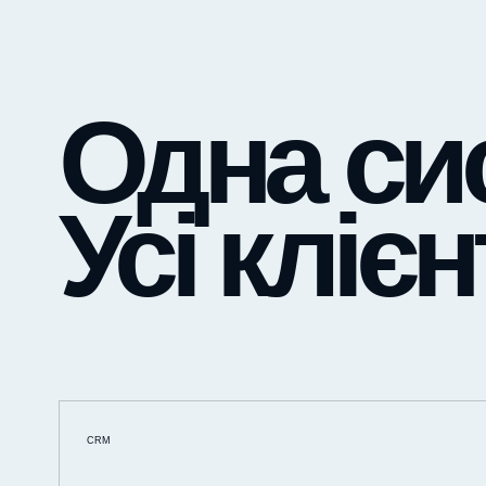
Одна си
Усі клієн
CRM