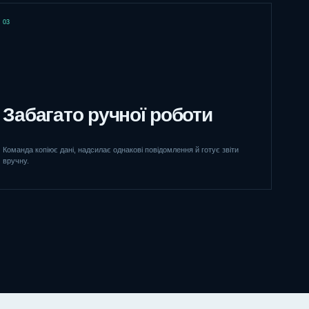
03
Забагато ручної роботи
Команда копіює дані, надсилає однакові повідомлення й готує звіти
вручну.