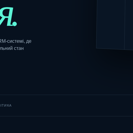
я.
RM-системі, де
альний стан
ІТИКА