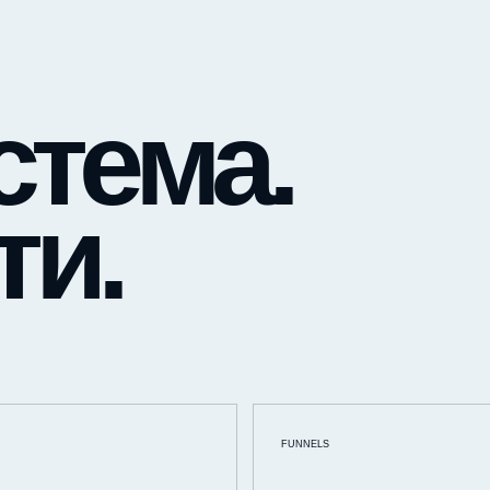
стема.
ти.
FUNNELS