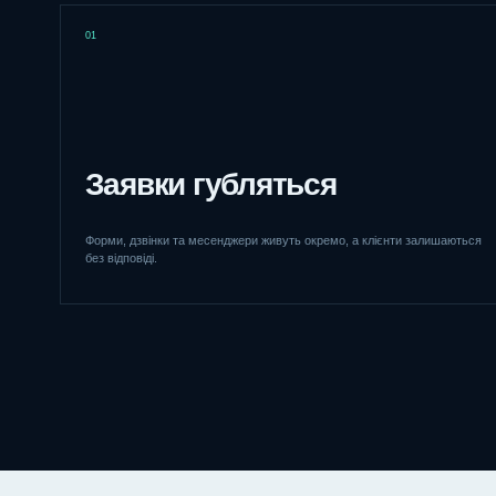
01
Заявки губляться
Форми, дзвінки та месенджери живуть окремо, а клієнти залишаються
без відповіді.