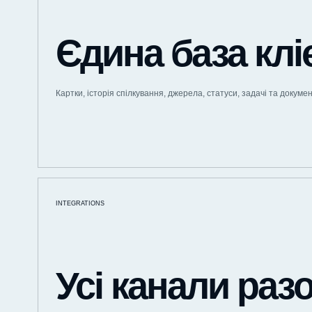
Єдина база клі
Картки, історія спілкування, джерела, статуси, задачі та докумен
INTEGRATIONS
Усі канали раз