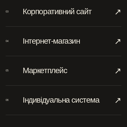
↗︎
Корпоративний сайт
03
↗︎
Інтернет-магазин
04
↗︎
Маркетплейс
05
↗︎
Індивідуальна система
06