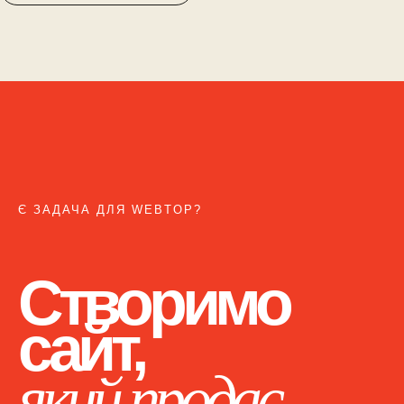
Є ЗАДАЧА ДЛЯ WEBTOP?
Створимо
сайт,
який продає.