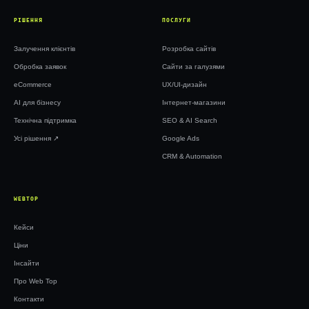
РІШЕННЯ
ПОСЛУГИ
Залучення клієнтів
Розробка сайтів
Обробка заявок
Сайти за галузями
eCommerce
UX/UI-дизайн
AI для бізнесу
Інтернет-магазини
Технічна підтримка
SEO & AI Search
Усі рішення ↗︎
Google Ads
CRM & Automation
WEBTOP
Кейси
Ціни
Інсайти
Про Web Top
Контакти