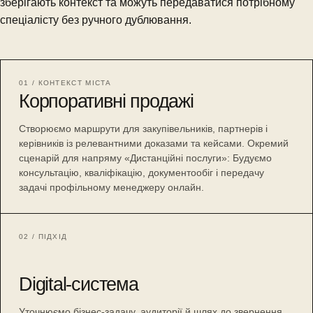
зберігають контекст та можуть передаватися потрібному
спеціалісту без ручного дублювання.
01 / КОНТЕКСТ МІСТА
Корпоративні продажі
Створюємо маршрути для закупівельників, партнерів і
керівників із релевантними доказами та кейсами. Окремий
сценарій для напряму «Дистанційні послуги»: Будуємо
консультацію, кваліфікацію, документообіг і передачу
задачі профільному менеджеру онлайн.
02 / ПІДХІД
Digital-система
Уточнюємо бізнес-задачу, аудиторії й шлях до звернення,