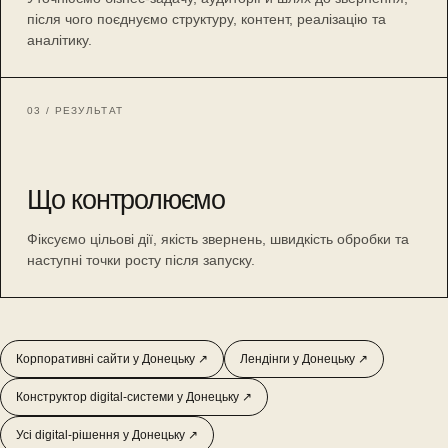
після чого поєднуємо структуру, контент, реалізацію та
аналітику.
03 / РЕЗУЛЬТАТ
Що контролюємо
Фіксуємо цільові дії, якість звернень, швидкість обробки та
наступні точки росту після запуску.
Корпоративні сайти у Донецьку ↗
Лендінги у Донецьку ↗
Конструктор digital-системи у Донецьку ↗
Усі digital-рішення у Донецьку ↗