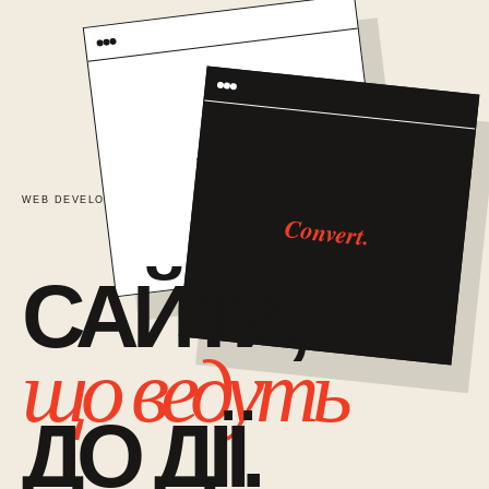
TRUST
WEB DEVELOPMENT / 01
САЙТИ ЯК СИСТЕМА ПРОДАЖІВ
Convert.
САЙТИ,
що ведуть
ДО ДІЇ.