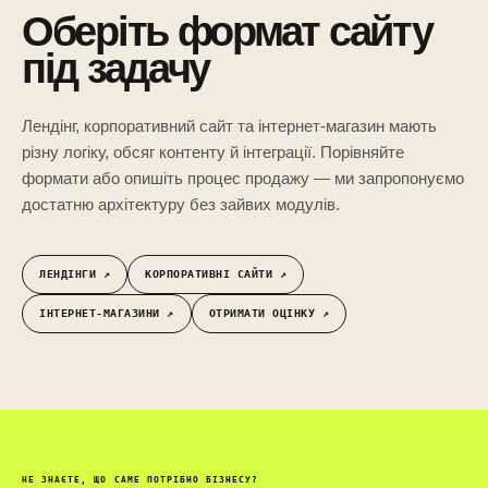
Оберіть формат сайту
під задачу
Лендінг, корпоративний сайт та інтернет-магазин мають
різну логіку, обсяг контенту й інтеграції. Порівняйте
формати або опишіть процес продажу — ми запропонуємо
достатню архітектуру без зайвих модулів.
ЛЕНДІНГИ ↗︎
КОРПОРАТИВНІ САЙТИ ↗︎
ІНТЕРНЕТ-МАГАЗИНИ ↗︎
ОТРИМАТИ ОЦІНКУ ↗︎
НЕ ЗНАЄТЕ, ЩО САМЕ ПОТРІБНО БІЗНЕСУ?