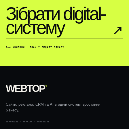
Зібрати digital-
систему
↗︎
2–4 ХВИЛИНИ · ПЛАН І БЮДЖЕТ ОДРАЗУ
WEBTOP
®
Сайти, реклама, CRM та AI в одній системі зростання
бізнесу.
ТЕРНОПІЛЬ · УКРАЇНА · WORLDWIDE