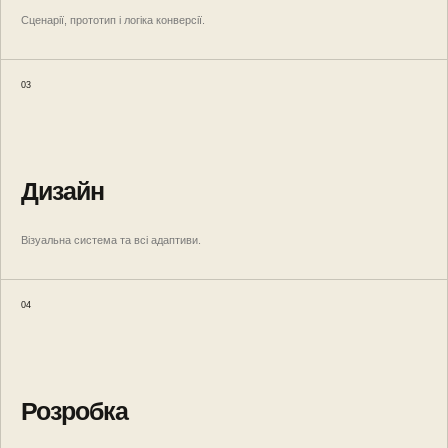
Сценарії, прототип і логіка конверсії.
03
Дизайн
Візуальна система та всі адаптиви.
04
Розробка