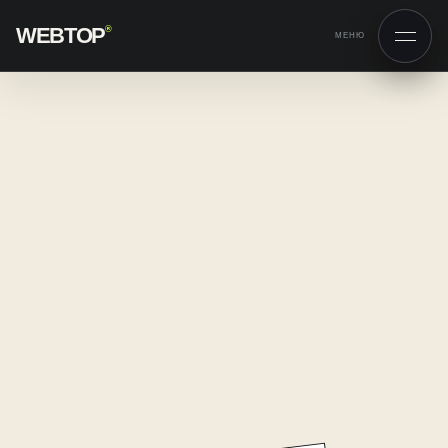
WEBTOP
®
МЕНЮ