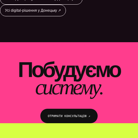
Усі digital-рішення у Донецьку ↗
WEBTOP / ЛЕНДІНГИ
Побудуємо
систему.
ОТРИМАТИ КОНСУЛЬТАЦІЮ ↗