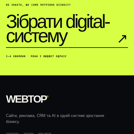
НЕ ЗНАЄТЕ, ЩО САМЕ ПОТРІБНО БІЗНЕСУ?
Зібрати digital-
систему
↗︎
2–4 ХВИЛИНИ · ПЛАН І БЮДЖЕТ ОДРАЗУ
WEBTOP
®
Сайти, реклама, CRM та AI в одній системі зростання
бізнесу.
ТЕРНОПІЛЬ · УКРАЇНА · WORLDWIDE