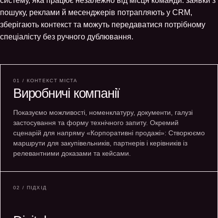
систему, яка працює незалежно від місця команди: заявки з
пошуку, реклами й месенджерів потрапляють у CRM,
зберігають контекст та можуть передаватися потрібному
спеціалісту без ручного дублювання.
01 / КОНТЕКСТ МІСТА
Виробничі компанії
Показуємо можливості, номенклатуру, документи, галузі
застосування та форму технічного запиту. Окремий
сценарій для напряму «Корпоративні продажі»: Створюємо
маршрути для закупівельників, партнерів і керівників із
релевантними доказами та кейсами.
02 / ПІДХІД