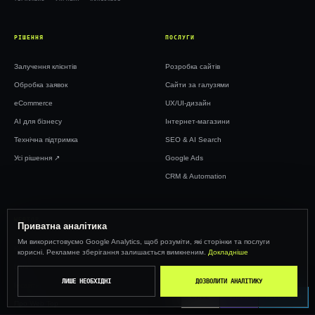
РІШЕННЯ
ПОСЛУГИ
Залучення клієнтів
Розробка сайтів
Обробка заявок
Сайти за галузями
eCommerce
UX/UI-дизайн
AI для бізнесу
Інтернет-магазини
Технічна підтримка
SEO & AI Search
Усі рішення ↗︎
Google Ads
CRM & Automation
WEBTOP
Приватна аналітика
Ми використовуємо Google Analytics, щоб розуміти, які сторінки та послуги
Кейси
корисні. Рекламне зберігання залишається вимкненим.
Докладніше
Ціни
ЛИШЕ НЕОБХІДНІ
ДОЗВОЛИТИ АНАЛІТИКУ
Інсайти
CALL
VIBER
TELEGRAM
Про Web Top