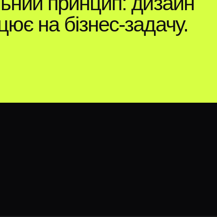
льний принцип: дизайн
цює на бізнес-задачу.