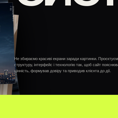
1
3
I
N
D
U
S
T
R
Y
/
0
C
O
M
M
E
R
C
E
/
0
Не збираємо красиві екрани заради картинки. Проєктує
структуру, інтерфейс і технологію так, щоб сайт пояснюв
цінність, формував довіру та приводив клієнта до дії.