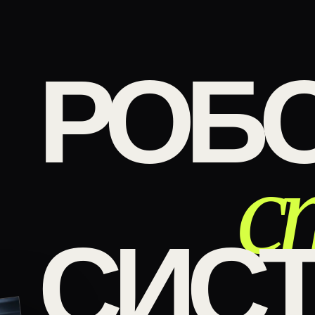
РОБО
с
СИС