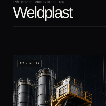
САЙТ-КАТАЛОГ · WOOCOMMERCE · B2B
Weldplast
B2B / UA / EN