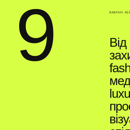
9
ВИБРАНІ КЕ
Від
зах
fas
мед
luxu
про
віз