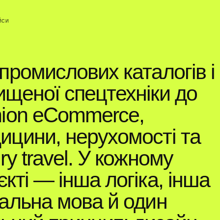
ЙСИ
 промислових каталогів і
ищеної спецтехніки до
hion eCommerce,
ицини, нерухомості та
ry travel. У кожному
єкті — інша логіка, інша
уальна мова й один