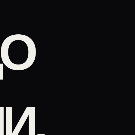
ЩО
И.