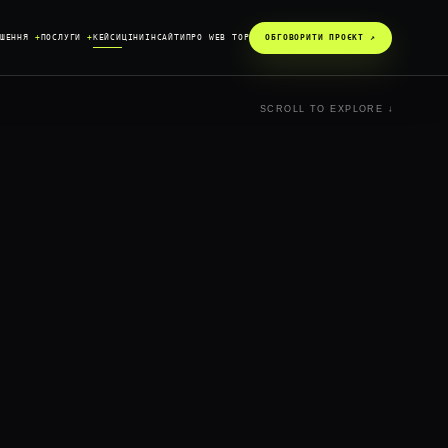
ІШЕННЯ
+
ПОСЛУГИ
+
КЕЙСИ
ЦІНИ
ІНСАЙТИ
ПРО WEB TOP
ОБГОВОРИТИ ПРОЄКТ ↗︎
SCROLL TO EXPLORE ↓