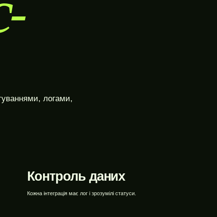
с-
WEBTOP / Розробка WordPress
туваннями, логами,
Контроль даних
Кожна інтеграція має лог і зрозумілі статуси.