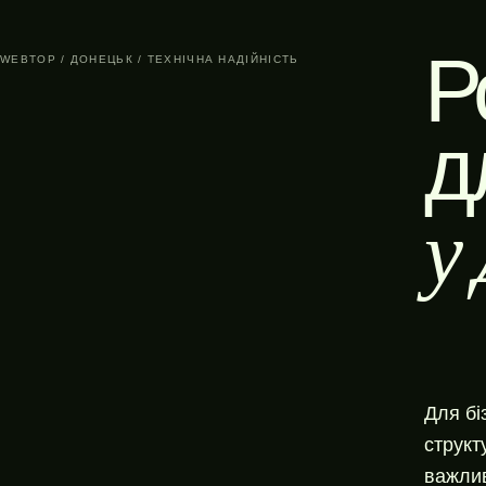
Р
WEBTOP / ДОНЕЦЬК / ТЕХНІЧНА НАДІЙНІСТЬ
д
у
Для бі
структ
важлив