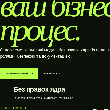
ваш бізне
процес.
Створюємо ізольовані модулі без правок ядра: із налаш
ролями, безпекою та документацією.
ОБГОВОРИТИ ПРОЄКТ ↗︎
ЩО ВХОДИТЬ ↓
Без правок ядра
Оновлення WordPress не стирають функціонал.
НЕ ОКРЕМА ФУНКЦІЯ