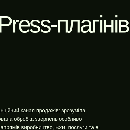
ress-плагінів
анційний канал продажів: зрозуміла
ізована обробка звернень особливо
апрямів виробництво, B2B, послуги та e-