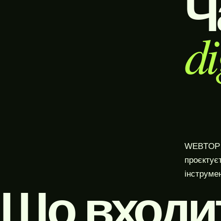
Ч
di
WEBTOP п
проєктує
інструмен
Що входи