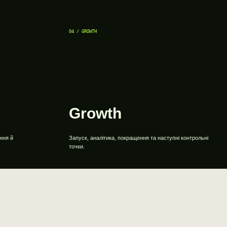
04 / GROWTH
Growth
ння й
Запуск, аналітика, покращення та наступні контрольні
точки.