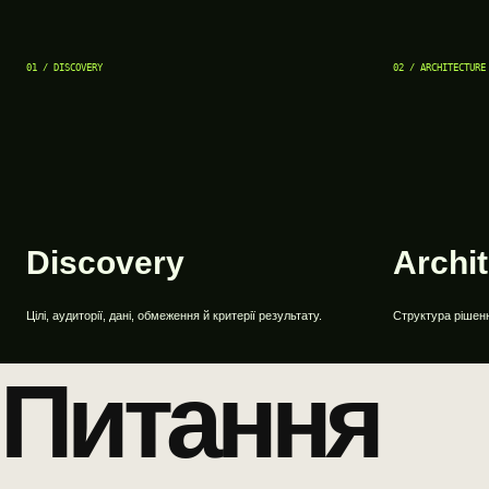
01 / DISCOVERY
02 / ARCHITECTURE
Discovery
Archi
Цілі, аудиторії, дані, обмеження й критерії результату.
Структура рішення
Питання