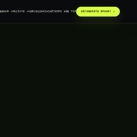
ІШЕННЯ
+
ПОСЛУГИ
+
КЕЙСИ
ЦІНИ
ІНСАЙТИ
ПРО WEB TOP
ОБГОВОРИТИ ПРОЄКТ ↗︎
SYSTEM / READY
DATA / CONNECTED
GROWTH / ACTIVE