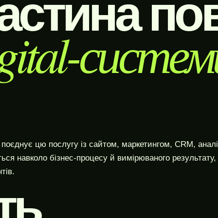
астина по
gital-систем
оєднує цю послугу із сайтом, маркетингом, CRM, аналі
ться навколо бізнес-процесу й вимірюваного результату,
тів.
ть