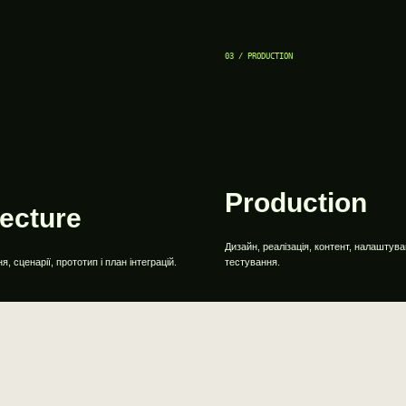
03 / PRODUCTION
Production
tecture
Дизайн, реалізація, контент, налаштува
, сценарії, прототип і план інтеграцій.
тестування.