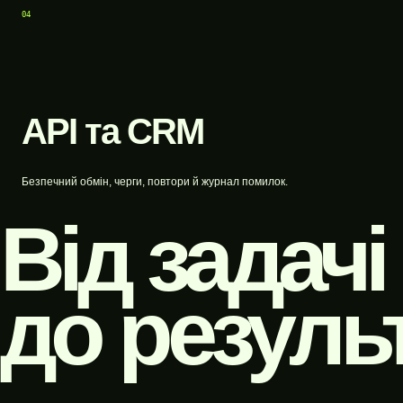
04
API та CRM
Безпечний обмін, черги, повтори й журнал помилок.
Від задачі
до результ