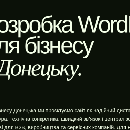
озробка WordP
ля бізнесу
 Донецьку.
знесу Донецька ми проєктуємо сайт як надійний дист
ура, технічна конкретика, швидкий зв’язок і централ
і для B2B, виробництва та сервісних компаній. Для н