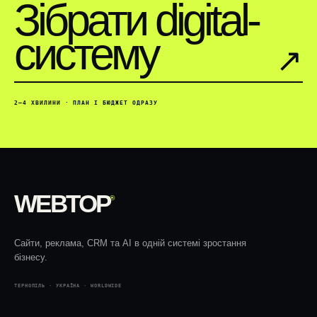
Зібрати digital-
систему
↗︎
2–4 ХВИЛИНИ · ПЛАН І БЮДЖЕТ ОДРАЗУ
WEBTOP
®
Сайти, реклама, CRM та AI в одній системі зростання
бізнесу.
ТЕРНОПІЛЬ · УКРАЇНА · WORLDWIDE