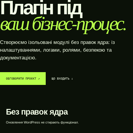
Плагін під
ваш бізнес-процес.
Створюємо ізольовані модулі без правок ядра: із
налаштуваннями, логами, ролями, безпекою та
документацією.
ОБГОВОРИТИ ПРОЄКТ ↗︎
ЩО ВХОДИТЬ ↓
SYSTEM / READY
DATA / CONNECTED
GROWTH / ACTIVE
WEBTOP / Розробка WordPress-плагінів
Без правок ядра
Оновлення WordPress не стирають функціонал.