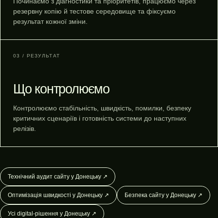
Починаємо з діагностики та пріоритетів, працюємо через
резервну копію й тестове середовище та фіксуємо
результат кожної зміни.
03 / РЕЗУЛЬТАТ
Що контролюємо
Контролюємо стабільність, швидкість, помилки, безпеку
критичних сценаріїв і готовність системи до наступних
релізів.
Технічний аудит сайту у Донецьку ↗
Оптимізація швидкості у Донецьку ↗
Безпека сайту у Донецьку ↗
Усі digital-рішення у Донецьку ↗