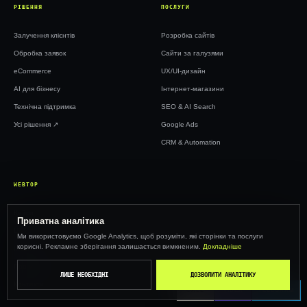
РІШЕННЯ
ПОСЛУГИ
Залучення клієнтів
Розробка сайтів
Обробка заявок
Сайти за галузями
eCommerce
UX/UI-дизайн
AI для бізнесу
Інтернет-магазини
Технічна підтримка
SEO & AI Search
Усі рішення ↗︎
Google Ads
CRM & Automation
WEBTOP
Кейси
Приватна аналітика
Ціни
Ми використовуємо Google Analytics, щоб розуміти, які сторінки та послуги
корисні. Рекламне зберігання залишається вимкненим.
Докладніше
Інсайти
Про Web Top
ЛИШЕ НЕОБХІДНІ
ДОЗВОЛИТИ АНАЛІТИКУ
Контакти
CALL
VIBER
TELEGRAM