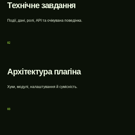
Технічне завдання
Події, дані, ролі, API та очікувана поведінка.
02
Архітектура плагіна
Хуки, модулі, налаштування й сумісність.
03