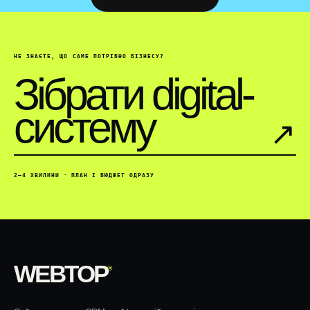
НЕ ЗНАЄТЕ, ЩО САМЕ ПОТРІБНО БІЗНЕСУ?
Зібрати digital-
систему
↗︎
2–4 ХВИЛИНИ · ПЛАН І БЮДЖЕТ ОДРАЗУ
WEBTOP
®