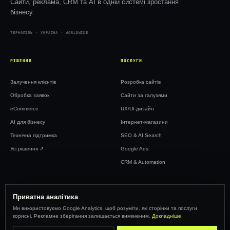
Сайти, реклама, CRM та AI в одній системі зростання
бізнесу.
ТЕРНОПІЛЬ · УКРАЇНА · WORLDWIDE
РІШЕННЯ
ПОСЛУГИ
Залучення клієнтів
Розробка сайтів
Обробка заявок
Сайти за галузями
eCommerce
UX/UI-дизайн
AI для бізнесу
Інтернет-магазини
Технічна підтримка
SEO & AI Search
Усі рішення ↗︎
Google Ads
CRM & Automation
WEBTOP
Приватна аналітика
Ми використовуємо Google Analytics, щоб розуміти, які сторінки та послуги
Кейси
корисні. Рекламне зберігання залишається вимкненим.
Докладніше
Ціни