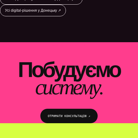
Усі digital-рішення у Донецьку ↗
WEBTOP / ЛЕНДІНГИ
Побудуємо
систему.
ОТРИМАТИ КОНСУЛЬТАЦІЮ ↗