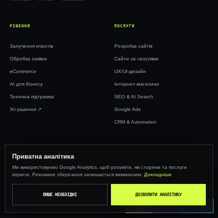
РІШЕННЯ
ПОСЛУГИ
Залучення клієнтів
Розробка сайтів
Обробка заявок
Сайти за галузями
eCommerce
UX/UI-дизайн
AI для бізнесу
Інтернет-магазини
Технічна підтримка
SEO & AI Search
Усі рішення ↗︎
Google Ads
CRM & Automation
WEBTOP
Приватна аналітика
Ми використовуємо Google Analytics, щоб розуміти, які сторінки та послуги
Кейси
корисні. Рекламне зберігання залишається вимкненим.
Докладніше
Ціни
ЛИШЕ НЕОБХІДНІ
ДОЗВОЛИТИ АНАЛІТИКУ
Інсайти
CALL
VIBER
TELEGRAM
Про Web Top