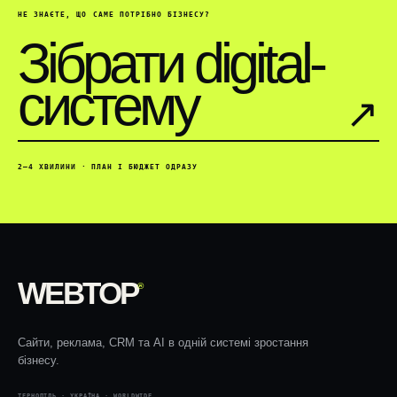
НЕ ЗНАЄТЕ, ЩО САМЕ ПОТРІБНО БІЗНЕСУ?
Зібрати digital-
систему
↗︎
2–4 ХВИЛИНИ · ПЛАН І БЮДЖЕТ ОДРАЗУ
WEBTOP
®
Сайти, реклама, CRM та AI в одній системі зростання
бізнесу.
ТЕРНОПІЛЬ · УКРАЇНА · WORLDWIDE