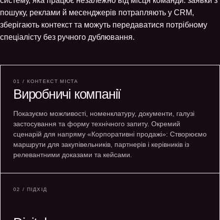
систему, яка працює незалежно від місця команди: заявки з
пошуку, реклами й месенджерів потрапляють у CRM,
зберігають контекст та можуть передаватися потрібному
спеціалісту без ручного дублювання.
01 / КОНТЕКСТ МІСТА
Виробничі компанії
Показуємо можливості, номенклатуру, документи, галузі
застосування та форму технічного запиту. Окремий
сценарій для напряму «Корпоративні продажі»: Створюємо
маршрути для закупівельників, партнерів і керівників із
релевантними доказами та кейсами.
02 / ПІДХІД